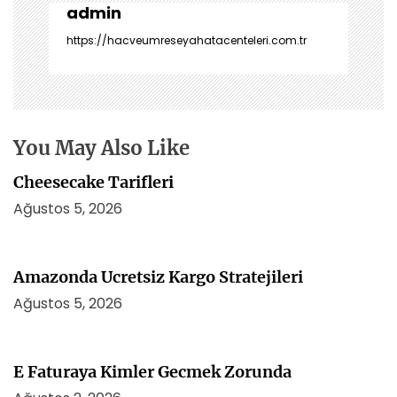
z
admin
i
https://hacveumreseyahatacenteleri.com.tr
n
m
e
s
i
You May Also Like
Cheesecake Tarifleri
Ağustos 5, 2026
Amazonda Ucretsiz Kargo Stratejileri
Ağustos 5, 2026
E Faturaya Kimler Gecmek Zorunda