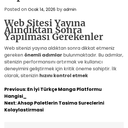
D
E
Posted on
by
Ocak 14, 2026
admin
Web Sitesi Yayına
Alındıktan Sonra
Yapılması Gerekenler
Web sitenizi yayına aldıktan sonra dikkat etmeniz
gereken
önemli adımlar
bulunmaktadır. Bu adımlar,
sitenizin performansını artırmak ve kullanıcı
deneyimini geliştirmek için kritik öneme sahiptir. İlk
olarak, sitenizin
hızını kontrol etmek
Y
Previous:
En İyi Türkçe Manga Platformu
a
Hangisi_
z
Next:
Ahsap Paletlerin Tasima Sureclerini
ı
Kolaylastirmasi
g
e