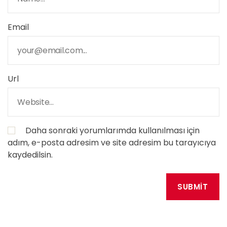
Email
Url
Daha sonraki yorumlarımda kullanılması için
adım, e-posta adresim ve site adresim bu tarayıcıya
kaydedilsin.