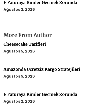
E Faturaya Kimler Gecmek Zorunda
Ağustos 2, 2026
More From Author
Cheesecake Tarifleri
Ağustos 5, 2026
Amazonda Ucretsiz Kargo Stratejileri
Ağustos 5, 2026
E Faturaya Kimler Gecmek Zorunda
Ağustos 2, 2026