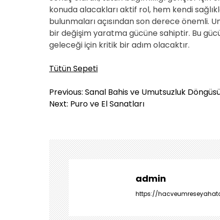
konuda alacakları aktif rol, hem kendi sağlı
bulunmaları açısından son derece önemli. Unu
bir değişim yaratma gücüne sahiptir. Bu gü
geleceği için kritik bir adım olacaktır.
Tütün Sepeti
Y
Previous:
Sanal Bahis ve Umutsuzluk Döngüs
a
Next:
Puro ve El Sanatları
z
ı
g
e
z
i
admin
n
https://hacveumreseyahatac
m
e