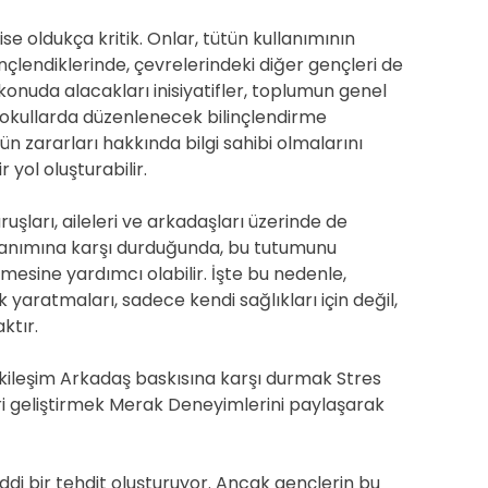
se oldukça kritik. Onlar, tütün kullanımının
inçlendiklerinde, çevrelerindeki diğer gençleri de
konuda alacakları inisiyatifler, toplumun genel
, okullarda düzenlenecek bilinçlendirme
n zararları hakkında bilgi sahibi olmalarını
yol oluşturabilir.
ruşları, aileleri ve arkadaşları üzerinde de
kullanımına karşı durduğunda, bu tutumunu
nmesine yardımcı olabilir. İşte bu nedenle,
k yaratmaları, sadece kendi sağlıkları için değil,
ktır.
tkileşim Arkadaş baskısına karşı durmak Stres
ri geliştirmek Merak Deneyimlerini paylaşarak
iddi bir tehdit oluşturuyor. Ancak gençlerin bu