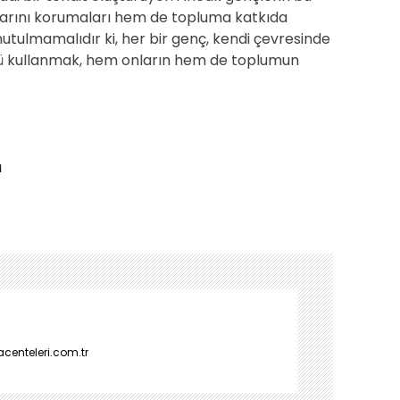
klarını korumaları hem de topluma katkıda
tulmamalıdır ki, her bir genç, kendi çevresinde
cü kullanmak, hem onların hem de toplumun
ü
enteleri.com.tr