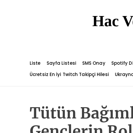
S
k
Hac V
i
p
t
o
c
o
n
Liste
Sayfa Listesi
SMS Onay
Spotify 
t
e
Ücretsiz En İyi Twitch Takipçi Hilesi
Ukrayna
n
t
Tütün Bağıml
Gençlerin Ro