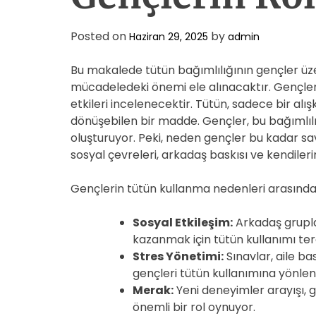
Posted on
by
Haziran 29, 2025
admin
Bu makalede tütün bağımlılığının gençler üzer
mücadeledeki önemi ele alınacaktır. Gençleri
etkileri incelenecektir. Tütün, sadece bir alı
dönüşebilen bir madde. Gençler, bu bağımlılı
oluşturuyor. Peki, neden gençler bu kadar sa
sosyal çevreleri, arkadaş baskısı ve kendileri
Gençlerin tütün kullanma nedenleri arasında 
Sosyal Etkileşim:
Arkadaş grupla
kazanmak için tütün kullanımı terc
Stres Yönetimi:
Sınavlar, aile bas
gençleri tütün kullanımına yönlend
Merak:
Yeni deneyimler arayışı,
önemli bir rol oynuyor.