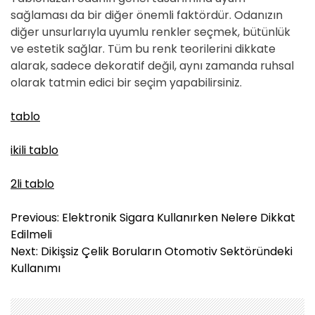
sağlaması da bir diğer önemli faktördür. Odanızın
diğer unsurlarıyla uyumlu renkler seçmek, bütünlük
ve estetik sağlar. Tüm bu renk teorilerini dikkate
alarak, sadece dekoratif değil, aynı zamanda ruhsal
olarak tatmin edici bir seçim yapabilirsiniz.
tablo
ikili tablo
2li tablo
Y
Previous:
Elektronik Sigara Kullanırken Nelere Dikkat
a
Edilmeli
z
Next:
Dikişsiz Çelik Boruların Otomotiv Sektöründeki
ı
Kullanımı
g
e