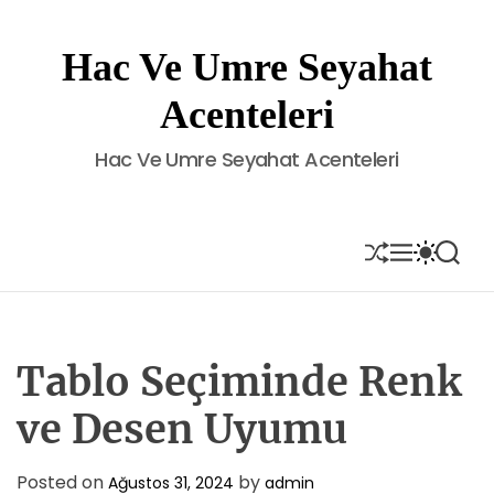
S
k
Hac Ve Umre Seyahat
i
p
Acenteleri
t
o
Hac Ve Umre Seyahat Acenteleri
c
o
n
t
S
M
S
S
H
E
W
E
e
U
N
I
A
n
F
U
T
R
t
F
C
C
L
H
H
E
C
Tablo Seçiminde Renk
O
L
ve Desen Uyumu
O
R
M
Posted on
by
Ağustos 31, 2024
admin
O