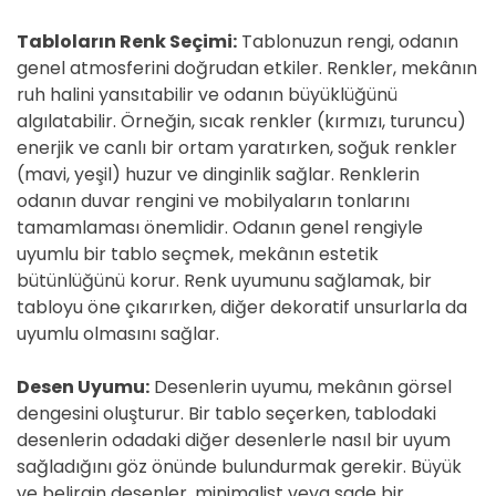
D
E
Tabloların Renk Seçimi:
Tablonuzun rengi, odanın
genel atmosferini doğrudan etkiler. Renkler, mekânın
ruh halini yansıtabilir ve odanın büyüklüğünü
algılatabilir. Örneğin, sıcak renkler (kırmızı, turuncu)
enerjik ve canlı bir ortam yaratırken, soğuk renkler
(mavi, yeşil) huzur ve dinginlik sağlar. Renklerin
odanın duvar rengini ve mobilyaların tonlarını
tamamlaması önemlidir. Odanın genel rengiyle
uyumlu bir tablo seçmek, mekânın estetik
bütünlüğünü korur. Renk uyumunu sağlamak, bir
tabloyu öne çıkarırken, diğer dekoratif unsurlarla da
uyumlu olmasını sağlar.
Desen Uyumu:
Desenlerin uyumu, mekânın görsel
dengesini oluşturur. Bir tablo seçerken, tablodaki
desenlerin odadaki diğer desenlerle nasıl bir uyum
sağladığını göz önünde bulundurmak gerekir. Büyük
ve belirgin desenler, minimalist veya sade bir