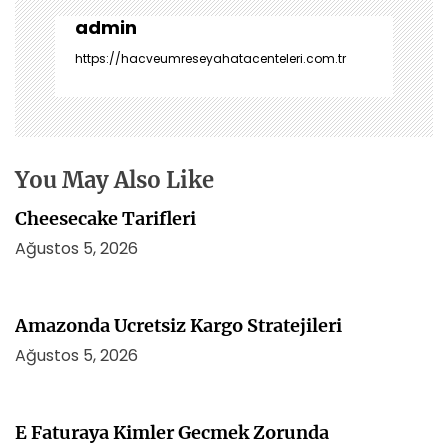
z
i
admin
n
https://hacveumreseyahatacenteleri.com.tr
m
e
s
i
You May Also Like
Cheesecake Tarifleri
Ağustos 5, 2026
Amazonda Ucretsiz Kargo Stratejileri
Ağustos 5, 2026
E Faturaya Kimler Gecmek Zorunda