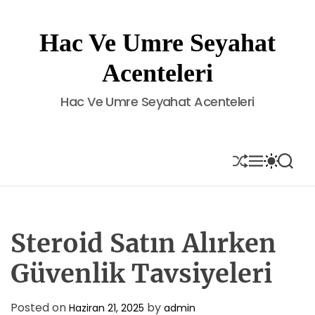
S
k
Hac Ve Umre Seyahat
i
p
Acenteleri
t
o
Hac Ve Umre Seyahat Acenteleri
c
o
n
t
S
M
S
S
H
E
W
E
e
U
N
I
A
n
F
U
T
R
t
F
C
C
L
H
H
E
C
Steroid Satın Alırken
O
L
Güvenlik Tavsiyeleri
O
R
M
Posted on
by
Haziran 21, 2025
admin
O