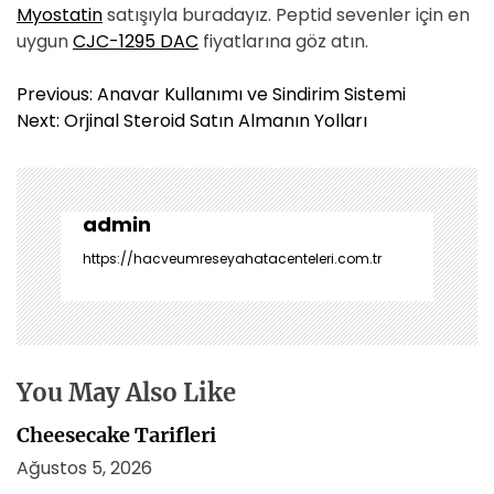
Myostatin
satışıyla buradayız. Peptid sevenler için en
uygun
CJC-1295 DAC
fiyatlarına göz atın.
Y
Previous:
Anavar Kullanımı ve Sindirim Sistemi
a
Next:
Orjinal Steroid Satın Almanın Yolları
z
ı
g
e
admin
z
https://hacveumreseyahatacenteleri.com.tr
i
n
m
e
s
You May Also Like
i
Cheesecake Tarifleri
Ağustos 5, 2026