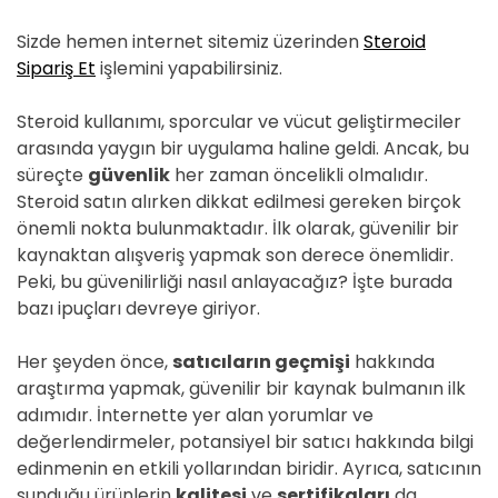
D
E
Sizde hemen internet sitemiz üzerinden
Steroid
Sipariş Et
işlemini yapabilirsiniz.
Steroid kullanımı, sporcular ve vücut geliştirmeciler
arasında yaygın bir uygulama haline geldi. Ancak, bu
süreçte
güvenlik
her zaman öncelikli olmalıdır.
Steroid satın alırken dikkat edilmesi gereken birçok
önemli nokta bulunmaktadır. İlk olarak, güvenilir bir
kaynaktan alışveriş yapmak son derece önemlidir.
Peki, bu güvenilirliği nasıl anlayacağız? İşte burada
bazı ipuçları devreye giriyor.
Her şeyden önce,
satıcıların geçmişi
hakkında
araştırma yapmak, güvenilir bir kaynak bulmanın ilk
adımıdır. İnternette yer alan yorumlar ve
değerlendirmeler, potansiyel bir satıcı hakkında bilgi
edinmenin en etkili yollarından biridir. Ayrıca, satıcının
sunduğu ürünlerin
kalitesi
ve
sertifikaları
da