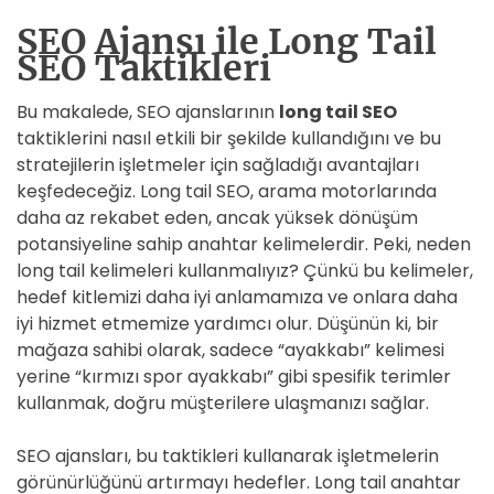
D
SEO Ajansı ile Long Tail
E
SEO Taktikleri
Bu makalede, SEO ajanslarının
long tail SEO
taktiklerini nasıl etkili bir şekilde kullandığını ve bu
stratejilerin işletmeler için sağladığı avantajları
keşfedeceğiz. Long tail SEO, arama motorlarında
daha az rekabet eden, ancak yüksek dönüşüm
potansiyeline sahip anahtar kelimelerdir. Peki, neden
long tail kelimeleri kullanmalıyız? Çünkü bu kelimeler,
hedef kitlemizi daha iyi anlamamıza ve onlara daha
iyi hizmet etmemize yardımcı olur. Düşünün ki, bir
mağaza sahibi olarak, sadece “ayakkabı” kelimesi
yerine “kırmızı spor ayakkabı” gibi spesifik terimler
kullanmak, doğru müşterilere ulaşmanızı sağlar.
SEO ajansları, bu taktikleri kullanarak işletmelerin
görünürlüğünü artırmayı hedefler. Long tail anahtar