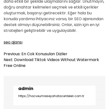
daha etkili bir şekilde ulaşmalarını sağlar. Unutmayın,
doğru anahtar kelimeleri seçmek ve etkili içerikler
oluşturmak, başarıyı getirecektir. Eğer hala bu
konuda yardıma ihtiyacınız varsa, bir SEO ajansından
destek almayı düşünebilirsiniz. Onlar, sizin için en iyi
stratejileri geliştirebilir ve uygulayabilir.
seo ajansı
Y
Previous:
En Cok Konusulan Diziler
a
Next:
Download Tiktok Videos Without Watermark
z
Free Online
ı
g
e
z
admin
i
https://hacveumreseyahatacenteleri.com.tr
n
m