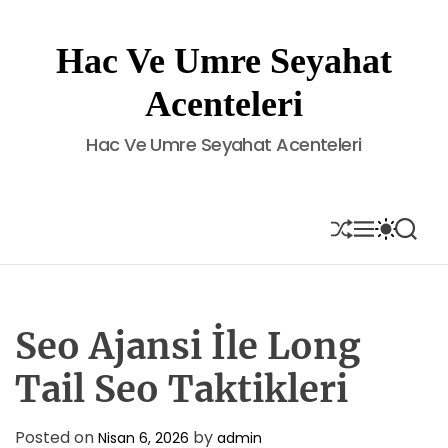
S
k
Hac Ve Umre Seyahat
i
p
Acenteleri
t
o
Hac Ve Umre Seyahat Acenteleri
c
o
n
t
S
M
S
S
H
E
W
E
e
U
N
I
A
n
F
U
T
R
t
F
C
C
L
H
H
E
C
Seo Ajansi İle Long
O
L
Tail Seo Taktikleri
O
R
M
Posted on
by
Nisan 6, 2026
admin
O