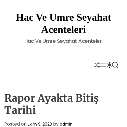
S
k
Hac Ve Umre Seyahat
i
p
Acenteleri
t
o
Hac Ve Umre Seyahat Acenteleri
c
o
n
t
S
M
S
S
H
E
W
E
e
U
N
I
A
n
F
U
T
R
t
F
C
C
L
H
H
E
C
Rapor Ayakta Bitiş
O
L
Tarihi
O
R
M
Posted on
by
Ekim 9, 2023
admin
O