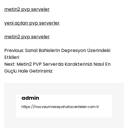
metin2 pvp serveler
yeni açılan pvp serverler
metin2 pvp serveler
Y
Previous:
Sanal Bahislerin Depresyon Üzerindeki
a
Etkileri
z
Next:
Metin2 PVP Serverda Karakterinizi Nasıl En
ı
Güçlü Hale Getirirsiniz
g
e
z
i
admin
n
https://hacveumreseyahatacenteleri.com.tr
m
e
s