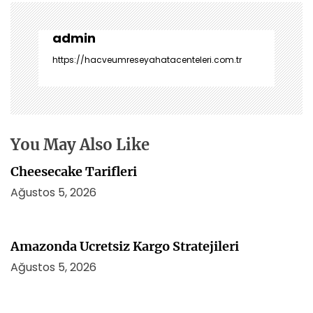
g
e
z
admin
i
https://hacveumreseyahatacenteleri.com.tr
n
m
e
s
i
You May Also Like
Cheesecake Tarifleri
Ağustos 5, 2026
Amazonda Ucretsiz Kargo Stratejileri
Ağustos 5, 2026