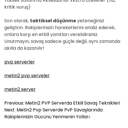
Yüksek savunma Aksesuarlar Ekstra özellikler (hız,
kritik vuruş)
Son olarak,
taktiksel düşünme
yeteneğinizi
geliştirin. Rakiplerinizin hareketlerini analiz ederek,
onlara karşı en etkili yanıtları verebilirsiniz.
Unutmayın, savaş sadece güçle değil, aynı zamanda
akılla da kazanılır!
pvp serverler
metin2 pvp serveler
metin2 server
Y
Previous:
Metin2 PVP Serverda Etkili Savaş Teknikleri
a
Next:
Metin2 Pvp Serverde PvP Savaşlarında
z
Rakiplerinizin Gücünü Yenmenin Yolları
ı