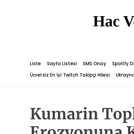
S
k
Hac V
i
p
t
o
c
o
n
Liste
Sayfa Listesi
SMS Onay
Spotify 
t
e
Ücretsiz En İyi Twitch Takipçi Hilesi
Ukrayna
n
t
Kumarin Top
Erozyonuna K