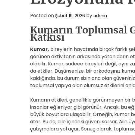
Posted on
by
Şubat 19, 2026
admin
Kumarın Toplumsal 
Katkısı
Kumar,
bireylerin hayatında birçok farklı şek
görünen aktivitenin arkasında yatan derin e
olabilir. Kumar, sadece bireyleri değil, aynı z
da etkiler. Düşünsenize, bir arkadaşınız ku
kaldığında, bu durum sizin ona olan güveniniz
toplumsal yapıya olan olumsuz etkilerini an
Kumarın etkileri, genellikle görünmeyen bir bu
insanlar eğleniyor gibi görünür. Ancak, bu e
büyük boyutlara ulaşabilir. Örneğin, kumar ba
atar. Bu da, aile içindeki güveni sarsar. Aile ü
çatışmalara yol açar. Sonuç olarak, toplumsa