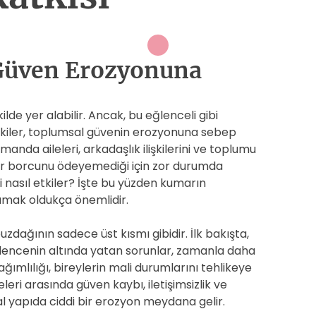
Güven Erozyonuna
ilde yer alabilir. Ancak, bu eğlenceli gibi
tkiler, toplumsal güvenin erozyonuna sebep
amanda aileleri, arkadaşlık ilişkilerini ve toplumu
mar borcunu ödeyemediği için zor durumda
i nasıl etkiler? İşte bu yüzden kumarın
lamak oldukça önemlidir.
zdağının sadece üst kısmı gibidir. İlk bakışta,
ğlencenin altında yatan sorunlar, zamanla daha
ğımlılığı, bireylerin mali durumlarını tehlikeye
yeleri arasında güven kaybı, iletişimsizlik ve
l yapıda ciddi bir erozyon meydana gelir.