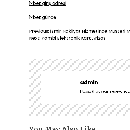
1xbet giriş adresi
1xbet güncel
Y
Previous:
İzmir Nakliyat Hizmetinde Musteri
a
Next:
Kombi Elektronik Kart Arizasi
z
ı
g
e
z
i
admin
n
https://hacveumreseyahatac
m
e
s
i
You May Also Like