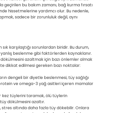
arla geçirilen bu bakım zamanı, bağ kurma fırsatı
ende hissetmelerine yardımcı olur. Bu nedenle,
mak, sadece bir zorunluluk değil, aynı
 sık karşılaştığı sorunlardan biridir. Bu durum,
a yanlış beslenme gibi faktörlerden kaynaklanır.
y dökülmesini azaltmak için bazı önlemler almak
şte dikkat edilmesi gereken bazı noktalar:
ın dengeli bir diyetle beslenmesi, tüy sağlığı
li protein ve omega-3 yağ asitleri içeren mamalar
 kez tüylerini taramak, ölü tüylerin
üy dökülmesini azaltır.
stres altında daha fazla tüy dökebilir. Onlara