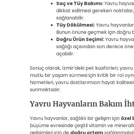
Saç ve Tüy Bakımı:
Yavru hayvanla
dikkat edilmesi gereken noktalar,
sağlanabilir.
Tüy Dökülmesi:
Yavru hayvanlard
Bunun önüne geçmek için doğru b
Doğru Ürün Seçimi:
Yavru hayvan
sağlığı açısından son derece öneml
açabilir.
Sonuç olarak, İzmir’deki pet kuaförleri, yavru
mutlu bir yaşam sürmesi için kritik bir rol 
hizmetleri, yavru dostlarımızın hayat kalitesin
sunmaktadır.
Yavru Hayvanların Bakım İht
Yavru hayvanlar, sağlıklı bir gelişim için
özel
büyüme evresinde çeşitli vitamin ve mineralle
gelişimleri için de
doğru ortam
sağlanmalıdı