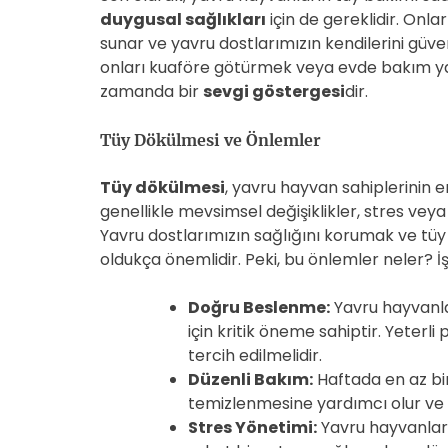
duygusal sağlıkları
için de gereklidir. Onl
sunar ve yavru dostlarımızın kendilerini güv
onları kuaföre götürmek veya evde bakım yap
zamanda bir
sevgi göstergesi
dir.
Tüy Dökülmesi ve Önlemler
Tüy dökülmesi
, yavru hayvan sahiplerinin en
genellikle mevsimsel değişiklikler, stres vey
Yavru dostlarımızın sağlığını korumak ve tü
oldukça önemlidir. Peki, bu önlemler neler? İ
Doğru Beslenme:
Yavru hayvanlar
için kritik öneme sahiptir. Yeter
tercih edilmelidir.
Düzenli Bakım:
Haftada en az bir
temizlenmesine yardımcı olur ve t
Stres Yönetimi:
Yavru hayvanlar, 