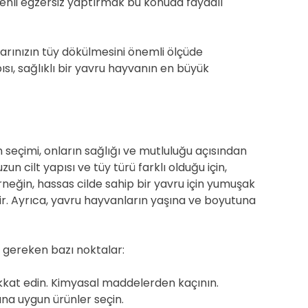
nli egzersiz yaptırmak bu konuda faydalı
larınızın tüy dökülmesini önemli ölçüde
pısı, sağlıklı bir yavru hayvanın en büyük
 seçimi, onların sağlığı ve mutluluğu açısından
n cilt yapısı ve tüy türü farklı olduğu için,
neğin, hassas cilde sahip bir yavru için yumuşak
ir. Ayrıca, yavru hayvanların yaşına ve boyutuna
 gereken bazı noktalar:
dikkat edin. Kimyasal maddelerden kaçının.
na uygun ürünler seçin.