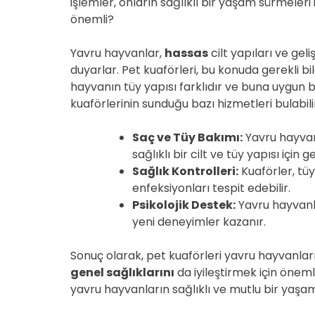
işlemler, onların sağlıklı bir yaşam sürmeleri 
önemli?
Yavru hayvanlar,
hassas
cilt yapıları ve ge
duyarlar. Pet kuaförleri, bu konuda gerekli b
hayvanın tüy yapısı farklıdır ve buna uygun
kuaförlerinin sunduğu bazı hizmetleri bulabilir
Saç ve Tüy Bakımı:
Yavru hayvanl
sağlıklı bir cilt ve tüy yapısı için ge
Sağlık Kontrolleri:
Kuaförler, tüy
enfeksiyonları tespit edebilir.
Psikolojik Destek:
Yavru hayvanla
yeni deneyimler kazanır.
Sonuç olarak, pet kuaförleri yavru hayvanla
genel sağlıklarını
da iyileştirmek için önem
yavru hayvanların sağlıklı ve mutlu bir yaşa