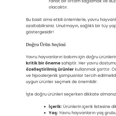
rahat bir ortam sağlamak ve düze
olacaktır.
Bu basit ama etkili önlemlerle, yavru hayvan
azaltabilirsiniz. Unutmayın, sağlıklı bir tüy ya
göstergesidir!
Doğru Ürün Seçimi
Yavru hayvanların bakımı için doğru ürünlerin
kritik bir öneme
sahiptir. Her yavru dostumuzu
özelleştirilmiş ürünler
kullanmak şarttır. Ör
ve hipoalerjenik şampuanlar tercih edilmelid
uygun ürünler seçmek de önemlidir.
İşte doğru ürünleri seçerken dikkate almanız
İçerik:
Ürünlerin içerik listesine 
Yaş:
Yavru hayvanların yaş grubu