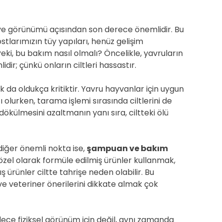
ı ve görünümü açısından son derece önemlidir. Bu
stlarımızın tüy yapıları, henüz gelişim
 Peki, bu bakım nasıl olmalı? Öncelikle, yavruların
ir; çünkü onların ciltleri hassastır.
da oldukça kritiktir. Yavru hayvanlar için uygun
ı olurken, tarama işlemi sırasında ciltlerini de
dökülmesini azaltmanın yanı sıra, ciltteki ölü
diğer önemli nokta ise,
şampuan ve bakım
n özel olarak formüle edilmiş ürünler kullanmak,
ış ürünler ciltte tahrişe neden olabilir. Bu
ve veteriner önerilerini dikkate almak çok
ece fiziksel görünüm için değil, aynı zamanda