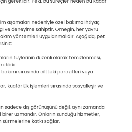
için gereklidir. Peki, bu süreçler neden bu kadar
lişim aşamaları nedeniyle özel bakıma ihtiyaç
ilgi ve deneyime sahiptir. Örneğin, her yavru
 bakım yöntemleri uygulanmalıdır. Aşağıda, pet
siniz:
arın tüylerinin düzenli olarak temizlenmesi,
reklidir.
 bakımı sırasında ciltteki parazitleri veya
r, kuaförlük işlemleri sırasında sosyalleşir ve
rın sadece dış görünüşünü değil, aynı zamanda
li birer uzmandır. Onların sunduğu hizmetler,
m sürmelerine katkı sağlar.