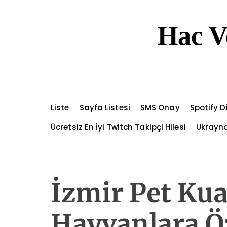
S
k
Hac V
i
p
t
o
c
o
n
Liste
Sayfa Listesi
SMS Onay
Spotify 
t
e
Ücretsiz En İyi Twitch Takipçi Hilesi
Ukrayna
n
t
İzmir Pet Ku
Hayvanlara Ö