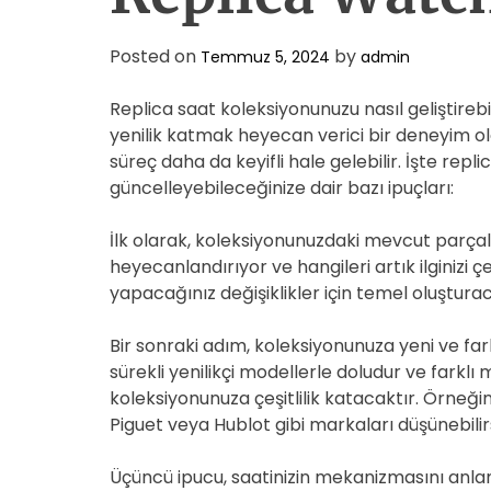
Posted on
by
Temmuz 5, 2024
admin
Replica saat koleksiyonunuzu nasıl geliştirebil
yenilik katmak heyecan verici bir deneyim ola
süreç daha da keyifli hale gelebilir. İşte repl
güncelleyebileceğinize dair bazı ipuçları:
İlk olarak, koleksiyonunuzdaki mevcut parçala
heyecanlandırıyor ve hangileri artık ilginiz
yapacağınız değişiklikler için temel oluşturac
Bir sonraki adım, koleksiyonunuza yeni ve far
sürekli yenilikçi modellerle doludur ve farklı
koleksiyonunuza çeşitlilik katacaktır. Örneği
Piguet veya Hublot gibi markaları düşünebilirs
Üçüncü ipucu, saatinizin mekanizmasını anlam