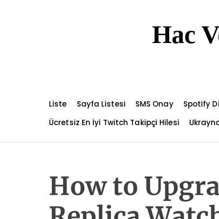
S
k
Hac V
i
p
t
o
c
o
n
Liste
Sayfa Listesi
SMS Onay
Spotify 
t
e
Ücretsiz En İyi Twitch Takipçi Hilesi
Ukrayna
n
t
How to Upgra
Replica Watch