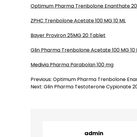
Optimum Pharma Trenbolone Enanthate 2
ZPHC Trenbolone Acetate 100 MG 10 ML
Bayer Proviron 25MG 20 Tablet
Glin Pharma Trenbolone Acetate 100 MG 10
Medivia Pharma Parabolan 100 mg
Y
Previous:
Optimum Pharma Trenbolone Enan
a
Next:
Glin Pharma Testoterone Cypionate 20
z
ı
g
e
z
i
admin