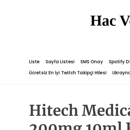
S
k
Hac V
i
p
t
o
c
o
n
Liste
Sayfa Listesi
SMS Onay
Spotify 
t
e
Ücretsiz En İyi Twitch Takipçi Hilesi
Ukrayna
n
t
Hitech Medic
200mg 10ml F