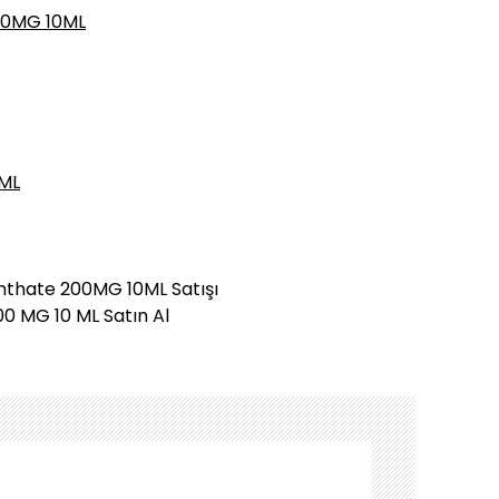
00MG 10ML
 ML
thate 200MG 10ML Satışı
0 MG 10 ML Satın Al