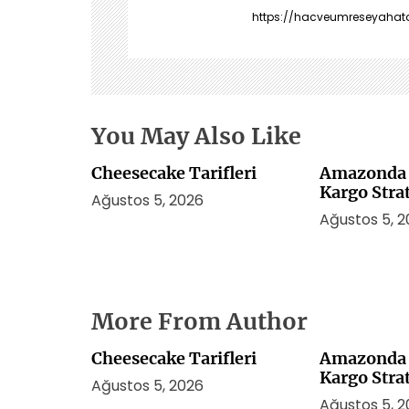
n
https://hacveumreseyahatac
m
e
s
i
You May Also Like
Cheesecake Tarifleri
Amazonda 
Kargo Strat
Ağustos 5, 2026
Ağustos 5, 
More From Author
Cheesecake Tarifleri
Amazonda 
Kargo Strat
Ağustos 5, 2026
Ağustos 5, 