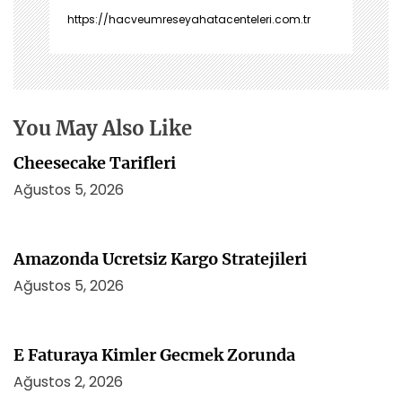
n
https://hacveumreseyahatacenteleri.com.tr
m
e
s
i
You May Also Like
Cheesecake Tarifleri
Ağustos 5, 2026
Amazonda Ucretsiz Kargo Stratejileri
Ağustos 5, 2026
E Faturaya Kimler Gecmek Zorunda
Ağustos 2, 2026