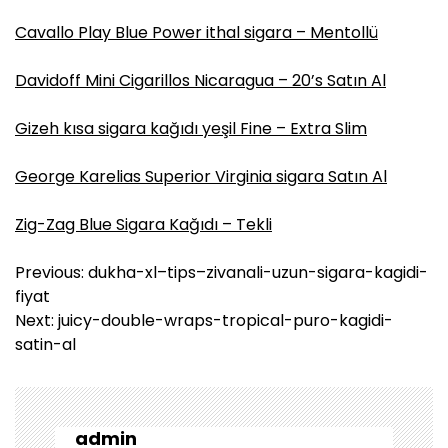
Cavallo Play Blue Power ithal sigara – Mentollü
Davidoff Mini Cigarillos Nicaragua – 20’s Satın Al
Gizeh kısa sigara kağıdı yeşil Fine – Extra Slim
George Karelias Superior Virginia sigara Satın Al
Zig-Zag Blue Sigara Kağıdı – Tekli
Y
Previous:
dukha-xl–tips–zivanali-uzun-sigara-kagidi-
a
fiyat
z
Next:
juicy-double-wraps-tropical-puro-kagidi-
ı
satin-al
g
e
z
i
admin