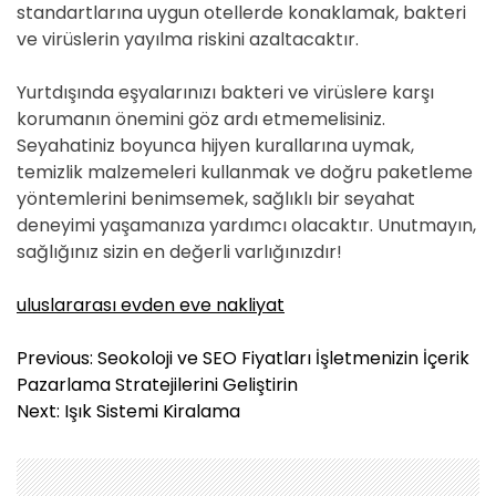
standartlarına uygun otellerde konaklamak, bakteri
ve virüslerin yayılma riskini azaltacaktır.
Yurtdışında eşyalarınızı bakteri ve virüslere karşı
korumanın önemini göz ardı etmemelisiniz.
Seyahatiniz boyunca hijyen kurallarına uymak,
temizlik malzemeleri kullanmak ve doğru paketleme
yöntemlerini benimsemek, sağlıklı bir seyahat
deneyimi yaşamanıza yardımcı olacaktır. Unutmayın,
sağlığınız sizin en değerli varlığınızdır!
uluslararası evden eve nakliyat
Y
Previous:
Seokoloji ve SEO Fiyatları İşletmenizin İçerik
a
Pazarlama Stratejilerini Geliştirin
z
Next:
Işık Sistemi Kiralama
ı
g
e