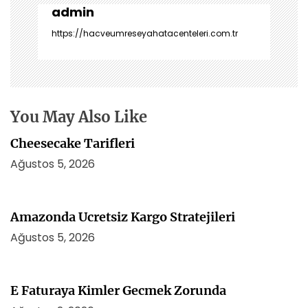
z
admin
i
https://hacveumreseyahatacenteleri.com.tr
n
m
e
s
i
You May Also Like
Cheesecake Tarifleri
Ağustos 5, 2026
Amazonda Ucretsiz Kargo Stratejileri
Ağustos 5, 2026
E Faturaya Kimler Gecmek Zorunda