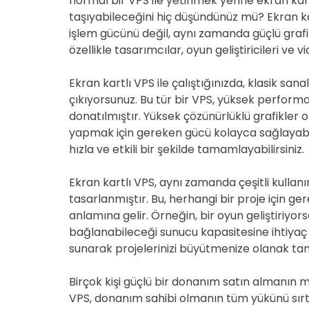
normal bir VPS ile yetinmek yerine ekran kartl
taşıyabileceğini hiç düşündünüz mü? Ekran k
işlem gücünü değil, aynı zamanda güçlü grafik 
özellikle tasarımcılar, oyun geliştiricileri ve vid
Ekran kartlı VPS ile çalıştığınızda, klasik sa
çıkıyorsunuz. Bu tür bir VPS, yüksek performans
donatılmıştır. Yüksek çözünürlüklü grafikler
yapmak için gereken gücü kolayca sağlayabilir.
hızla ve etkili bir şekilde tamamlayabilirsiniz.
Ekran kartlı VPS, aynı zamanda çeşitli kull
tasarlanmıştır. Bu, herhangi bir proje için g
anlamına gelir. Örneğin, bir oyun geliştiriyo
bağlanabileceği sunucu kapasitesine ihtiyaç du
sunarak projelerinizi büyütmenize olanak tan
Birçok kişi güçlü bir donanım satın almanın m
VPS, donanım sahibi olmanın tüm yükünü sırtı