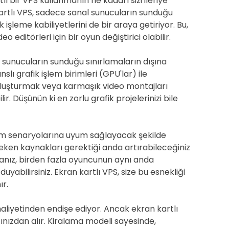
ı bir VPS kullanmanın ne kadarı sizi ileriye
artlı VPS, sadece sanal sunucuların sunduğu
işleme kabiliyetlerini de bir araya getiriyor. Bu,
eo editörleri için bir oyun değiştirici olabilir.
nal sunucuların sunduğu sınırlamaların dışına
lı grafik işlem birimleri (GPU'lar) ile
 oluşturmak veya karmaşık video montajları
 Düşünün ki en zorlu grafik projelerinizi bile
anım senaryolarına uyum sağlayacak şekilde
ereken kaynakları gerektiği anda artırabileceğiniz
rsanız, birden fazla oyuncunun aynı anda
yabilirsiniz. Ekran kartlı VPS, size bu esnekliği
ır.
aliyetinden endişe ediyor. Ancak ekran kartlı
nızdan alır. Kiralama modeli sayesinde,