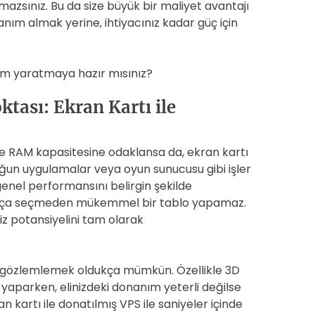
sınız. Bu da size büyük bir maliyet avantajı
anım almak yerine, ihtiyacınız kadar güç için
vrim yaratmaya hazır mısınız?
tası: Ekran Kartı ile
 ve RAM kapasitesine odaklansa da, ekran kartı
oğun uygulamalar veya oyun sunucusu gibi işler
 genel performansını belirgin şekilde
u fırça seçmeden mükemmel bir tablo yapamaz.
iz potansiyelini tam olarak
nı gözlemlemek oldukça mümkün. Özellikle 3D
r yaparken, elinizdeki donanım yeterli değilse
an kartı ile donatılmış VPS ile saniyeler içinde