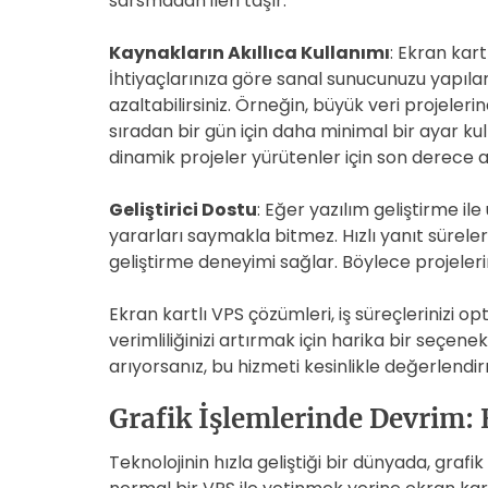
sarsmadan ileri taşır.
Kaynakların Akıllıca Kullanımı
: Ekran kar
İhtiyaçlarınıza göre sanal sunucunuzu yapıland
azaltabilirsiniz. Örneğin, büyük veri projele
sıradan bir gün için daha minimal bir ayar kullan
dinamik projeler yürütenler için son derece av
Geliştirici Dostu
: Eğer yazılım geliştirme il
yararları saymakla bitmez. Hızlı yanıt sürele
geliştirme deneyimi sağlar. Böylece projelerini
Ekran kartlı VPS çözümleri, iş süreçlerinizi o
verimliliğinizi artırmak için harika bir seçene
arıyorsanız, bu hizmeti kesinlikle değerlendir
Grafik İşlemlerinde Devrim: E
Teknolojinin hızla geliştiği bir dünyada, grafi