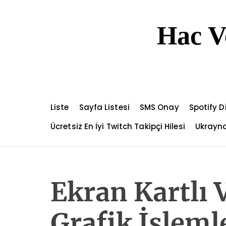
S
k
Hac V
i
p
t
o
c
o
n
Liste
Sayfa Listesi
SMS Onay
Spotify 
t
e
Ücretsiz En İyi Twitch Takipçi Hilesi
Ukrayna
n
t
Ekran Kartlı
Grafik İşleml