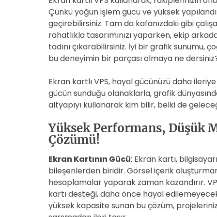
Ekran kartlı VPS kullanarak, rakiplerinizin ön
Çünkü yoğun işlem gücü ve yüksek yapılandırm
geçirebilirsiniz. Tam da kafanızdaki gibi çalış
rahatlıkla tasarımınızı yaparken, ekip arkadaş
tadını çıkarabilirsiniz. İyi bir grafik sunumu, 
bu deneyimin bir parçası olmaya ne dersiniz
Ekran kartlı VPS, hayal gücünüzü daha ileriy
gücün sunduğu olanaklarla, grafik dünyasında
altyapıyı kullanarak kim bilir, belki de geleceğ
Yüksek Performans, Düşük Ma
Çözümü!
Ekran Kartının Gücü
: Ekran kartı, bilgisay
bileşenlerden biridir. Görsel içerik oluşturma
hesaplamalar yaparak zaman kazandırır. VPS 
kartı desteği, daha önce hayal edilemeyecek
yüksek kapasite sunan bu çözüm, projeleriniz