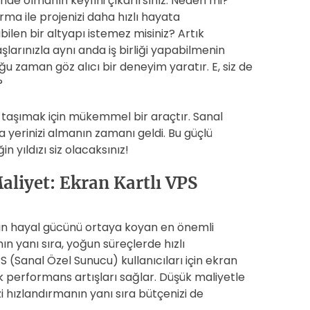
ünde olmanın keyfini çıkarırsınız. Neden mi?
a ile projenizi daha hızlı hayata
abilen bir altyapı istemez misiniz? Artık
larınızla aynı anda iş birliği yapabilmenin
çoğu zaman göz alıcı bir deneyim yaratır. E, siz de
?
e taşımak için mükemmel bir araçtır. Sanal
 yerinizi almanın zamanı geldi. Bu güçlü
in yıldızı siz olacaksınız!
liyet: Ekran Kartlı VPS
arın hayal gücünü ortaya koyan en önemli
nın yanı sıra, yoğun süreçlerde hızlı
(Sanal Özel Sunucu) kullanıcıları için ekran
 performans artışları sağlar. Düşük maliyetle
i hızlandırmanın yanı sıra bütçenizi de