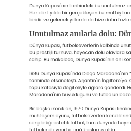
Dünya Kupası'nın tarihindeki bu unutulmaz anl
Her dört yılda bir gerçekleşen bu müthiş tu
biridir ve gelecek yıllarda da bize daha faz
Unutulmaz anılarla dolu: Dün
Dünya Kupası, futbolseverlerin kalbinde unutu
bu prestijli turnuva, heyecan dolu olaylara s
sahip. Bu makalede, Dünya Kupası'nın en ikon
1986 Dünya Kupası'nda Diego Maradona'nın “Ta
tarihinde efsaneleşti. Arjantin'in İngiltere'
topu kafasıyla değil eliyle ağlara gönderdi. 
Maradona'nın büyüklüğünü ve futbolun bazen s
Bir başka ikonik an, 1970 Dünya Kupası finalin
muhteşem oyunu, futbolseverleri kendilerinden
sergilediği estetik futbol, tüm dünyada hayranl
futbolunda yeni bir çağ başlamış oldu.