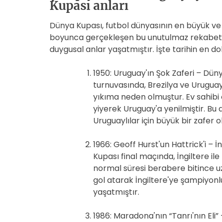
Kupası anları
Dünya Kupası, futbol dünyasının en büyük ve pre
boyunca gerçekleşen bu unutulmaz rekabetler
duygusal anlar yaşatmıştır. İşte tarihin en d
1950: Uruguay'ın Şok Zaferi – Dün
turnuvasında, Brezilya ve Uruguay
yıkıma neden olmuştur. Ev sahibi 
yiyerek Uruguay'a yenilmiştir. Bu an
Uruguaylılar için büyük bir zafer 
1966: Geoff Hurst'un Hattrick'i – İ
Kupası final maçında, İngiltere il
normal süresi berabere bitince u
gol atarak İngiltere'ye şampiyonl
yaşatmıştır.
1986: Maradona'nın “Tanrı'nın Eli”