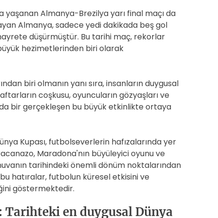
da yaşanan Almanya-Brezilya yarı final maçı da
layan Almanya, sadece yedi dakikada beş gol
hayrete düşürmüştür. Bu tarihi maç, rekorlar
 büyük hezimetlerinden biri olarak
ından biri olmanın yanı sıra, insanların duygusal
ftarların coşkusu, oyuncuların gözyaşları ve
lda bir gerçekleşen bu büyük etkinlikte ortaya
nya Kupası, futbolseverlerin hafızalarında yer
acanazo, Maradona'nın büyüleyici oyunu ve
rnuvanın tarihindeki önemli dönüm noktalarından
bu hatıralar, futbolun küresel etkisini ve
ğini göstermektedir.
: Tarihteki en duygusal Dünya