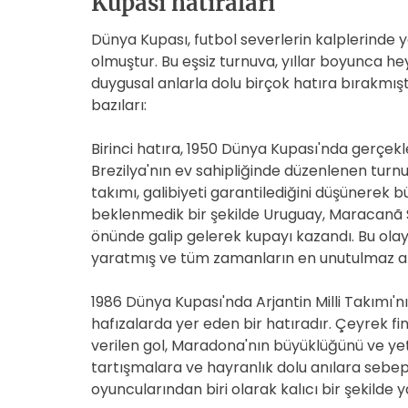
Kupası hatıraları
Dünya Kupası, futbol severlerin kalplerinde
olmuştur. Bu eşsiz turnuva, yıllar boyunca he
duygusal anlarla dolu birçok hatıra bırakmışt
bazıları:
Birinci hatıra, 1950 Dünya Kupası'nda gerçek
Brezilya'nın ev sahipliğinde düzenlenen turnu
takımı, galibiyeti garantilediğini düşünerek 
beklenmedik bir şekilde Uruguay, Maracanã S
önünde galip gelerek kupayı kazandı. Bu olay,
yaratmış ve tüm zamanların en unutulmaz anıl
1986 Dünya Kupası'nda Arjantin Milli Takımı
hafızalarda yer eden bir hatıradır. Çeyrek fina
verilen gol, Maradona'nın büyüklüğünü ve yete
tartışmalara ve hayranlık dolu anılara sebep
oyuncularından biri olarak kalıcı bir şekilde y