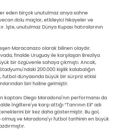
 yer eden birçok unutulmaz anıya sahne
yecan dolu maçlar, etkileyici hikayeler ve
ır. İşte, unutulmaz Dünya Kupası hatıralarının
leşen Maracanazo olarak bilinen olaydır.
vada, finalde Uruguay ile karşılaşan Brezilya
büyük bir özgüvenle sahaya çıkmıştı. Ancak,
tadyumu'ndaki 200.000 kişilik kalabalığın
 futbol dünyasında büyük bir sürpriz etkisi
arından biri haline gelmiştir.
'nın kaptanı Diego Maradona'nın performansı da
lde İngiltere'ye karşı attığı “Tanrının Eli” adı
neklerini bir kez daha göstermiştir. Bu gol,
 olmuş ve Maradona'yı futbol tarihinin en büyük
azdırmıştır.