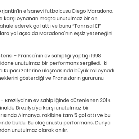
 Arjantin'in efsanevi futbolcusu Diego Maradona,
ye karşı oynanan maçta unutulmaz bir an
hale ederek gol attı ve bunu “Tanrısal El”
alara yol açsa da Maradona'nın eşsiz yeteneğini
terisi – Fransa'nın ev sahipliği yaptığı 1998
Zidane unutulmaz bir performans sergiledi. İki
nya Kupası zaferine ulaşmasında büyük rol oynadı.
klerini gösterdiği ve Fransızların gururunu
 – Brezilya'nın ev sahipliğinde düzenlenen 2014
nalde Brezilya'ya karşı unutulmaz bir
arısında Almanya, rakibine tam 5 gol attı ve bu
 içinde buldu. Bu olağanüstü performans, Dünya
ından unutulmaz olarak anılır.