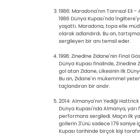
1986: Maradona'nın Tanrısal Eli –
1986 Dünya Kupası'nda İngiltere'
yaşattı. Maradona, topa elle müda
olarak adlandırdı. Bu an, tartışm
sergileyen bir anı temsil eder.
1998: Zinedine Zidane'nin Final Gös
Dünya Kupası finalinde, Zinedine 
gol atan Zidane, ülkesinin ilk Dü
Bu an, Zidane'ın mükemmel yetene
taçlandıran bir andır.
2014: Almanya'nın Yediği Hattrick
Dünya Kupası'nda Almanya, yarı fi
performans sergiledi. Maçın ilk y
gollerin 3'ünü sadece 179 saniye
Kupası tarihinde birçok kişi taraf