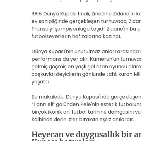
1998 Dünya Kupası finali, Zinedine Zidane'ın k
ev sahipliğinde gerçekleşen turnuvada, Zidane
Fransa'yı şampiyonluğa taşıdı. Zidane'ın bu p
futbolseverlerin hafızalarına kazındı.
Dünya Kupası'nın unutulmaz anları arasında Rog
performans da yer alır. Kamerun'un turnuvada
gelmiş geçmiş en yaşlı gol atan oyuncu olarak
coşkuyla izleyicilerin gönlünde taht kuran Mi
yaşattı.
Bu makalede, Dünya Kupası'nda gerçekleşen
“Tanrı eli” golünden Pele'nin estetik futbolun
birçok ikonik an, futbol tarihine damgasını vu
kalbinde derin izler bırakan eşsiz anılardır.
Heyecan ve duygusallık bir 