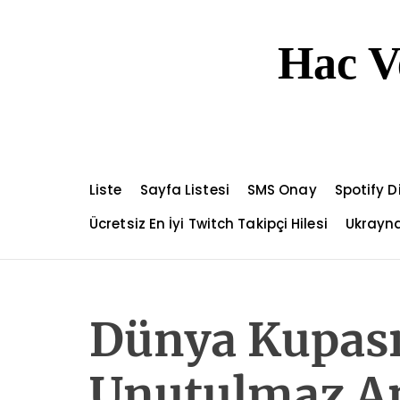
S
k
Hac V
i
p
t
o
c
o
n
Liste
Sayfa Listesi
SMS Onay
Spotify 
t
e
Ücretsiz En İyi Twitch Takipçi Hilesi
Ukrayna
n
t
Dünya Kupası
Unutulmaz A