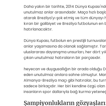
Daha yakın bir tarihte, 2014 Dünya Kupası'n
unutulmaz anlar arasındadır. Maça hızlı baş
atarak Brezilya'yı şok etmiş ve tüm dünyayı 
kıran bir galibiyet ve Brezilya futbolunun en
hatırlanacaktır.
Dünya Kupası, futbolun en prestijli turnuvalar
anlar yaşamasına da olanak sağlamıştır. Tara
uluslararası dayanışma unsurları, her dört yı
çıkan unutulmaz hatıraların bir parçasıdır.
heyecan ve duygusallığın bir arada olduğu Dü
eden unutulmaz anılara sahne olmuştur. Mar
Almanya-Brezilya maçı gibi hatıralar, bu tu
sadece birkaçıdır. Her biri kendine özgü olan 
insanların spor dallarıyla bağ kurma yetene
Şampiyonlukların gözyaşları