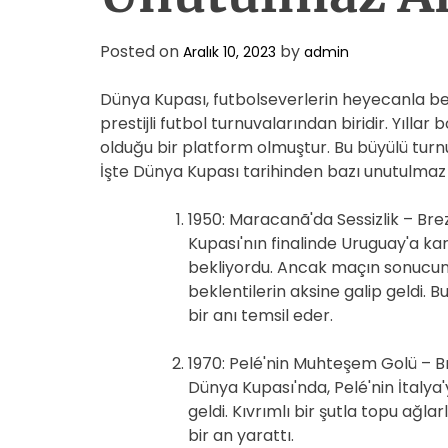
Posted on
by
Aralık 10, 2023
admin
Dünya Kupası, futbolseverlerin heyecanla bek
prestijli futbol turnuvalarından biridir. Yıl
olduğu bir platform olmuştur. Bu büyülü turnuv
İşte Dünya Kupası tarihinden bazı unutulmaz 
1950: Maracanã'da Sessizlik – Bre
Kupası'nın finalinde Uruguay'a kar
bekliyordu. Ancak maçın sonuc
beklentilerin aksine galip geldi. 
bir anı temsil eder.
1970: Pelé'nin Muhteşem Golü – B
Dünya Kupası'nda, Pelé'nin İtalya
geldi. Kıvrımlı bir şutla topu ağl
bir an yarattı.