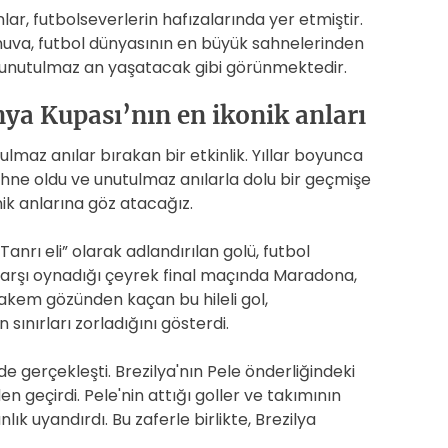
ar, futbolseverlerin hafızalarında yer etmiştir.
rnuva, futbol dünyasının en büyük sahnelerinden
la unutulmaz an yaşatacak gibi görünmektedir.
ya Kupası’nın en ikonik anları
lmaz anılar bırakan bir etkinlik. Yıllar boyunca
ahne oldu ve unutulmaz anılarla dolu bir geçmişe
ik anlarına göz atacağız.
nrı eli” olarak adlandırılan golü, futbol
ye karşı oynadığı çeyrek final maçında Maradona,
Hakem gözünden kaçan bu hileli gol,
ınırları zorladığını gösterdi.
de gerçekleşti. Brezilya'nın Pele önderliğindeki
 geçirdi. Pele'nin attığı goller ve takımının
ık uyandırdı. Bu zaferle birlikte, Brezilya