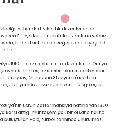
lediği ve her dört yılda bir düzenlenen en
lar boyunca Dünya Kupası, unutulmaz anların sahne
ada, futbol tarihinin en değerli anıları yaşandı.
anlar:
zilya, 1950'de ev sahibi olarak düzenlenen Dünya
şı oynadı. Herkes, ev sahibi takımın galibiyetini
unda Uruguay, Maracanã Stadyumu'nda tüm
Bu an, stadyumda sessizliğin hakim olduğu eşsiz
rezilya'nın üstün performansıyla hatırlanan 1970
'ya karşı attığı muhteşem gol, bir efsane haline
arla buluşturan Pelé, futbol tarihinde unutulmaz