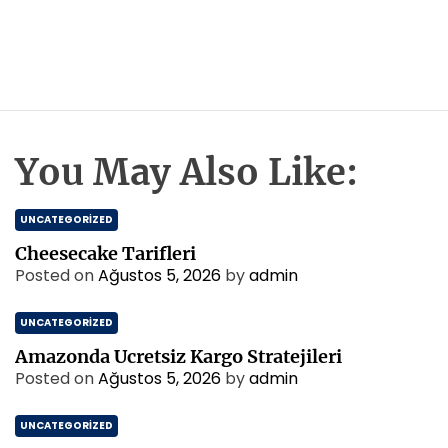
You May Also Like:
UNCATEGORIZED
Cheesecake Tarifleri
Posted on
Ağustos 5, 2026
by
admin
UNCATEGORIZED
Amazonda Ucretsiz Kargo Stratejileri
Posted on
Ağustos 5, 2026
by
admin
UNCATEGORIZED