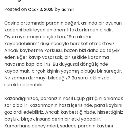
D
E
Posted on
by
Ocak 3, 2025
admin
Casino ortamında paranın değeri, aslında bir oyunun
kaderini belirleyen en önemli faktörlerden biridir.
Oyun oynamaya başlarken, “Bu rakamı
kaybedebilirim” düşüncesiyle hareket etmekteyiz.
Ancak kaybetme korkusu, bazen bizi daha da teşvik
eder. Eğer kayıp yaşarsak, bir şekilde kazanma
havasına kapılabiliriz. Bu duygusal döngü içinde
kaybolmak, birçok kişinin yaşamış olduğu bir süreçtir.
Ne zaman durmayı bileceğiz? Bu soru, aklınızda
sürekli dolanabilir.
Kazandığınızda, paranızın nasıl uçup gittiğini anlamak
zor olabilir. Kazanmanın hazzı içerisinde, para kaybını
göz ardı edebiliriz. Ancak kaybettiğinizde, hissettiğiniz
boşluk, birçok insana derin bir etki yapabilir.
Kumarhane deneyimleri, sadece paranın kaybını