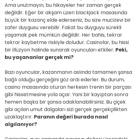
Ama unutmayın, bu hikayeler her zaman gerçek
değildir. Eğer bir akşam üzeri blackjack masasında
büyük bir kazanç elde ederseniz, bu size mucizevi bir
zafer duygusu verebilir. Fakat bu duyguyu sürekli
yaşamak pek mümkün değildir. Her bahis, tekrar
tekrar kaybetme riskiyle doludur. Casinolar, bu hissi
bir illüzyon halinde sunarak oyuncuları etkiler.
Peki,
bu yaşananlar gerçek mi?
Bazı oyuncular, kazanmanın aslında tamamen şansa
bağlı olduğu gerçeğini göz ardı ederler. Bu durum,
casino masasında oturan herkesin trenin bir parçası
gibi hissetmesine yola açar. Yani bir kayıptan sonra
hemen başka bir şansa odaklanabilirsiniz. Bu çiçek
gibi açılan umut dalgaları sizi gerçek gerçekçilikten
uzaklaştırır.
Paranın değeri burada nasıl
algılanıyor?