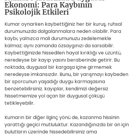
Ekonomi: Para Kaybının
Psikolojik Etkileri
Kumar oynarken kaybettiğiniz her bir kuruş, ruhsal
durumunuzda dalgalanmalara neden olabilir. Para
kaybı, yalnızca mali durumunuzu zedelemekle
kalmaz; aynı zamanda özsaygınızı da sarsabilir.
Kaybettiğinizde hissedilen hayal kırıklığı ve üzüntü,
neredeyse bir kayıp yasını beraberinde getirir. Bu
noktada, duygusal bir kargaşa içine girmemek
neredeyse imkansızdır. Bunu, bir yarışmayı kaybeden
bir sporcunun yaşadığı duygu karmaşasına
benzetebilirsiniz. kayıplar, kendimizi değersiz
hissetmemize yol açan bir duygusal çöküşü
tetikleyebilir.
Kumarın bir diğer ilginç yönü de, kazanma hissinin
yarattığı geçici mutluluktur. Kazandığınızda bir an için
bulutların üzerinde hissedebilirsiniz ama