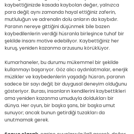
kaybettiğinizde kasada kaybolan değer, yalnızca
para değil; aynı zamanda hayal ettiğiniz zaferin,
mutluluğun ve adrenalin dolu anların da kaybıdır.
Paranın nereye gittiğini düşünmek bile bazen
kaybedilenlerin verdiği hüsranla birleşince tuhaf bir
şekilde insanı motive edebiliyor. Kaybettiğiniz her
kuruş, yeniden kazanma arzusunu körüklüyor.
Kumarhaneler, bu durumu mükemmel bir şekilde
kullanmayı başarıyor. Göz alıcı aydınlatmalar, enerjik
müzikler ve kaybedenlerin yaşadığı hüsran, paranın
sadece bir sayı değil; bir duygusal deneyim olduğunu
gösteriyor. Burası, insanların kendilerini kaybettikleri
ama yeniden kazanma umuduyla doldukları bir
dünya. Her oyun, bir başka şans, bir başka umut
sunuyor; ancak bunun getirdiği tuzakları da
unutmamak gerek.