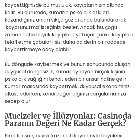
kaybettiğinizde bu mutluluk, kayıplarınızın altında
kalır. Bu durumda, kumarın psikolojik etkileri,
kazandığınız anları sıkça göz önünde bulundurarak
'kaybı unutma' isteğinizi besler. Ancak bu, çoğu
zaman daha büyük kayıplara yol açar çünkü kayıpları
telafi etme çabaları, sizi daha da derin bir raddede
kaybettirmeye aday olabilir.
Bu döngüde kaybetmek ve bunun sonucunda oluşan
duygusal dengesizlik, kumar oynayan birçok kişinin
psikolojik sağlığını tehdit eden bir unsur haline gelir.
Kumar masasında kaybetmek, duygusal ekonominizi
altüst ederken, kendi değer algınızı sorgulamanıza
sebep olur.
Mucizeler ve İllüzyonlar: Casinoda
Paranın Değeri Ne Kadar Gerçek?
Birçok insan, büyük kazanç hikayeleriyle büyülenir.