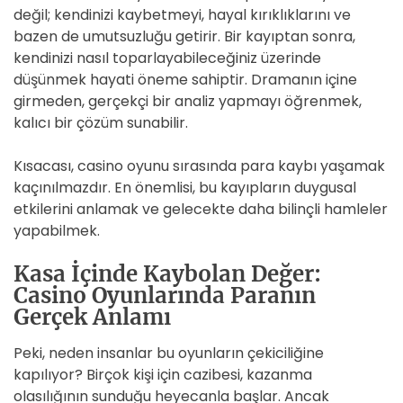
değil; kendinizi kaybetmeyi, hayal kırıklıklarını ve
bazen de umutsuzluğu getirir. Bir kayıptan sonra,
kendinizi nasıl toparlayabileceğiniz üzerinde
düşünmek hayati öneme sahiptir. Dramanın içine
girmeden, gerçekçi bir analiz yapmayı öğrenmek,
kalıcı bir çözüm sunabilir.
Kısacası, casino oyunu sırasında para kaybı yaşamak
kaçınılmazdır. En önemlisi, bu kayıpların duygusal
etkilerini anlamak ve gelecekte daha bilinçli hamleler
yapabilmek.
Kasa İçinde Kaybolan Değer:
Casino Oyunlarında Paranın
Gerçek Anlamı
Peki, neden insanlar bu oyunların çekiciliğine
kapılıyor? Birçok kişi için cazibesi, kazanma
olasılığının sunduğu heyecanla başlar. Ancak