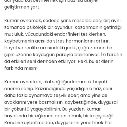
dünyada kaybetmemek için bazı stratejiler
geliştirmen şart.
Kumar oynamak, sadece şans meselesi değildir; aynı
zamanda psikolojik bir oyundur. Kazanmanın getirdiği
mutluluk, vücudundaki endorfinleri tetiklerken,
kaybetmenin acısı da stres hormonlarını artırır.
Hayal ve realite arasındaki gedik, çoğu zaman bir
çipin üzerine koyduğun parayla belirleniyor. İki tarafın
da etkileri seni derinden etkiliyor. Peki, bu etkilerin
farkında mısın?
Kumar oynarken, akıl sağlığını korumak hayati
öneme sahip. Kazandığında yaşadığın o haz, seni
daha fazla oynamaya teşvik eder; ama yine de
ayaklarını yere basmalısın. Kaybettiğinde, duygusal
bir çöküntü yaşayabilirsin. Bu yüzden, kumar
hayatında bir eğlence aracı olmalı, bir kaçış değil.
Kendini kaybetmeden, duygularını yönetmek her