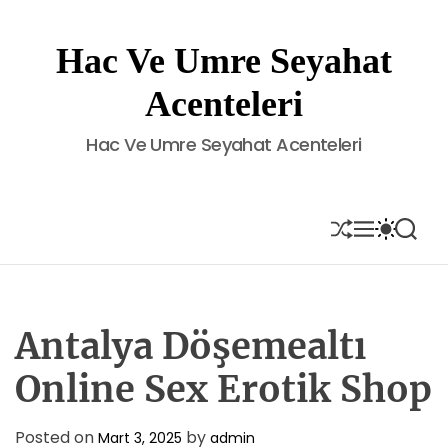
S
k
Hac Ve Umre Seyahat
i
p
Acenteleri
t
o
Hac Ve Umre Seyahat Acenteleri
c
o
n
t
S
M
S
S
H
E
W
E
e
U
N
I
A
n
F
U
T
R
t
F
C
C
L
H
H
E
C
Antalya Döşemealtı
O
L
Online Sex Erotik Shop
O
R
M
Posted on
by
Mart 3, 2025
admin
O