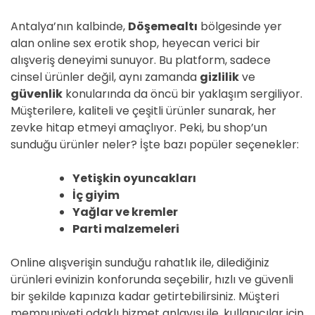
D
E
Antalya’nın kalbinde,
Döşemealtı
bölgesinde yer
alan online sex erotik shop, heyecan verici bir
alışveriş deneyimi sunuyor. Bu platform, sadece
cinsel ürünler değil, aynı zamanda
gizlilik
ve
güvenlik
konularında da öncü bir yaklaşım sergiliyor.
Müşterilere, kaliteli ve çeşitli ürünler sunarak, her
zevke hitap etmeyi amaçlıyor. Peki, bu shop’un
sunduğu ürünler neler? İşte bazı popüler seçenekler:
Yetişkin oyuncakları
İç giyim
Yağlar ve kremler
Parti malzemeleri
Online alışverişin sunduğu rahatlık ile, dilediğiniz
ürünleri evinizin konforunda seçebilir, hızlı ve güvenli
bir şekilde kapınıza kadar getirtebilirsiniz. Müşteri
memnuniyeti odaklı hizmet anlayışı ile, kullanıcılar için