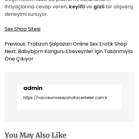
ihtiyaçlarına cevap veren,
keyifli
ve
gizli
bir alışveriş
deneyimi sunuyor.
Sex Shop Sitesi
Y
Previous:
Trabzon Şalpazarı Online Sex Erotik Shop
a
Next:
Babybjorn Kanguru Ebeveynler İçin Tasarımıyla
z
Öne Çıkıyor
ı
g
e
z
admin
i
https://hacveumreseyahatacenteleri.com.tr
n
m
e
s
i
You May Also Like